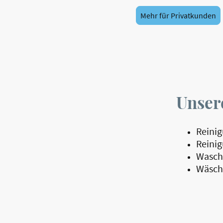
Mehr für Privatkunden
Unsere
Reini
Reinig
Wasch
Wäsch