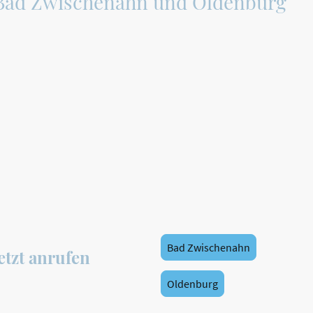
Bad Zwischenahn und Oldenburg
xtilien und Flachwäsche – persönlich, sorgfältig und z
Familienbetrieb seit 1991
Zwei Standorte in Ihrer Nähe
Persönliche Beratung & ehrliche Einschätzung
Bad Zwischenahn
etzt anrufen
Oldenburg