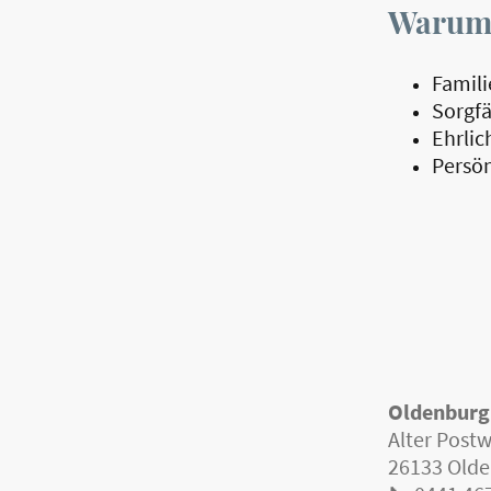
Warum
Famil
Sorgfä
Ehrlic
Persön
Oldenburg
Alter Post
26133 Old