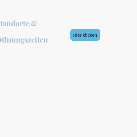
tandorte &
Hier klicken
ffnungszeiten
Für Ferienwohnungen &
 oder Bettdecke –
Saubere Wäsche ist entscheiden
falt um Ihre
ersten Eindruck.
Wir bieten zuverlässige Lösungen
 ehrliche
und Tischwäsche – passend zu I
 uns dazu.